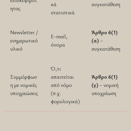
κά
συγκατάθεση
ητας
στατιστικά
Newsletter /
Άρθρο 6(1)
E-mail,
ενημερωτικό
(α)
–
όνομα
υλικό
συγκατάθεση
Ό,τι
Συμμόρφωσ
απαιτείται
Άρθρο 6(1)
η με νομικές
από νόμο
(γ)
– νομική
υποχρεώσεις
(π.χ.
υποχρέωση
φορολογικά)