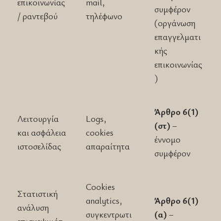
επικοινωνίας
mail,
συμφέρον
/ ραντεβού
τηλέφωνο
(οργάνωση
επαγγελματι
κής
επικοινωνίας
)
Άρθρο 6(1)
Λειτουργία
Logs,
(στ)
–
και ασφάλεια
cookies
έννομο
ιστοσελίδας
απαραίτητα
συμφέρον
Cookies
Στατιστική
analytics,
Άρθρο 6(1)
ανάλυση
συγκεντρωτι
(α)
–
επισκεψιμότ