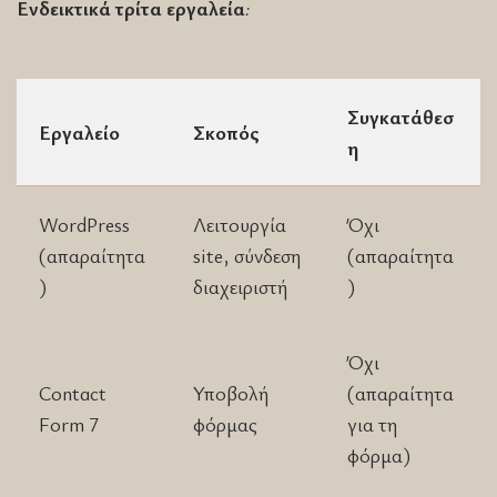
Ενδεικτικά τρίτα εργαλεία
:
Συγκατάθεσ
Εργαλείο
Σκοπός
η
WordPress
Λειτουργία
Όχι
(απαραίτητα
site, σύνδεση
(απαραίτητα
)
διαχειριστή
)
Όχι
Contact
Υποβολή
(απαραίτητα
Form 7
φόρμας
για τη
φόρμα)