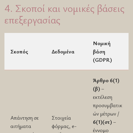
4. Σκοποί και νομικές βάσεις
επεξεργασίας
Νομική
Σκοπός
Δεδομένα
βάση
(GDPR)
Άρθρο 6(1)
(β)
–
εκτέλεση
προσυμβατικ
ών μέτρων /
Απάντηση σε
Στοιχεία
6(1)(στ)
–
αιτήματα
φόρμας, e-
έννομο